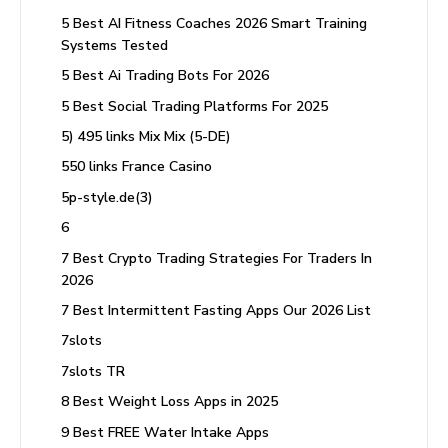
5 Best AI Fitness Coaches 2026 Smart Training
Systems Tested
5 Best Ai Trading Bots For 2026
5 Best Social Trading Platforms For 2025
5) 495 links Mix Mix (5-DE)
550 links France Casino
5p-style.de(3)
6
7 Best Crypto Trading Strategies For Traders In
2026
7 Best Intermittent Fasting Apps Our 2026 List
7slots
7slots TR
8 Best Weight Loss Apps in 2025
9 Best FREE Water Intake Apps