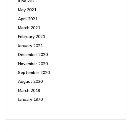
June 2021
May 2021
April 2021
March 2021
February 2021
January 2021
December 2020
November 2020
September 2020
August 2020
March 2019
January 1970