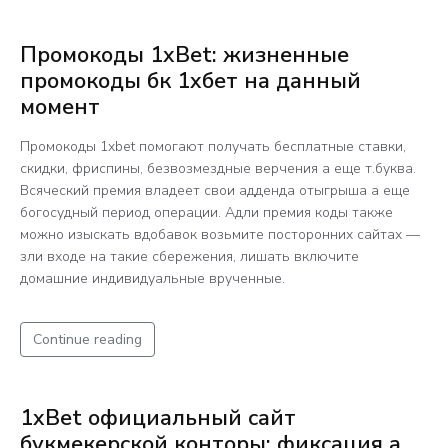
Промокоды 1xBet: жизненные
промокоды бк 1хбет на данный
момент
Промокоды 1xbet помогают получать бесплатные ставки,
скидки, фриспины, безвозмездные верчения а еще т.буква.
Всяческий премия владеет свои адденда отыгрыша а еще
богосудный период операции. Адли премия коды также
можно изыскать вдобавок возьмите посторонних сайтах —
зли входе на такие сбережения, лишать включите
домашние индивидуальные врученные.
Continue reading
1xBet официальный сайт
букмекерской конторы: фиксация а