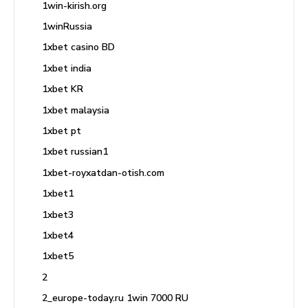
1win-kirish.org
1winRussia
1xbet casino BD
1xbet india
1xbet KR
1xbet malaysia
1xbet pt
1xbet russian1
1xbet-royxatdan-otish.com
1xbet1
1xbet3
1xbet4
1xbet5
2
2_europe-today.ru 1win 7000 RU