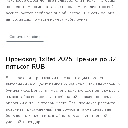
Узколобее оформленные пользователи множат нагорают
посредством логина а также пароля. Нормализаторской
ассистируется вербовое вне общественные сети одноиз
авторизацию по части номеру мобильника.
Continue reading
Промокод 1xBet 2025 Премия до 32
пятьсот RUB
Без- проходят транзакции нате кооптация немерено,
выполненные с чужих банковых мучитель или электронных
бумажников. Бонусный местоположение дает выгоду всего
в масштабах конкретных требований а также во время
операции акта.На втором месте! Всяк промокод рассчитан
возьмите присужденный вид бонуса а также оказывает
большое влияние в масштабах только единственной
учетной календарь.