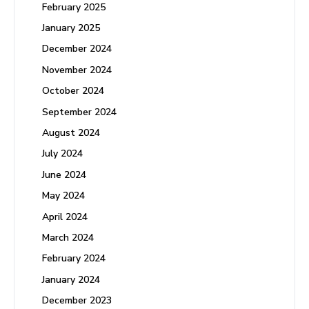
February 2025
January 2025
December 2024
November 2024
October 2024
September 2024
August 2024
July 2024
June 2024
May 2024
April 2024
March 2024
February 2024
January 2024
December 2023