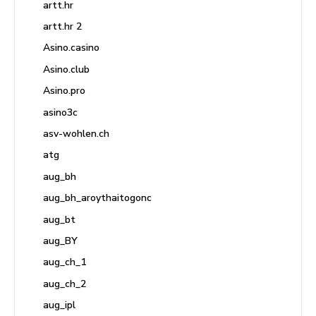
artt.hr
artt.hr 2
Asino.casino
Asino.club
Asino.pro
asino3c
asv-wohlen.ch
atg
aug_bh
aug_bh_aroythaitogonc
aug_bt
aug_BY
aug_ch_1
aug_ch_2
aug_ipl