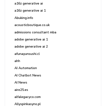
a16z generative ai
a16z generative ai 1
Abuking.info
acousticboutique.co.uk
admissions consultant mba
adobe generative ai 1
adobe generative ai 2
afunayunsushi.cl
ahh
AI Automation
AI Chatbot News
AI News
aire25.es
alfalegacyco.com
Allyspinkasyno.pl