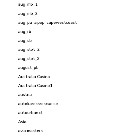
aug_mb_1
aug_mb_2
aug_pu_aipop_capewestcoast
aug_rb
aug_sb
aug_slot_2
aug_slot_3
august_pb
Australia Casino
Australia Casino1
austria
autokarossrescue.se
autourban.cl
Avia
avia masters