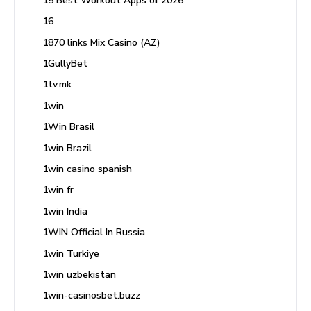
15 Best Workout Apps of 2026
16
1870 links Mix Casino (AZ)
1GullyBet
1tv.mk
1win
1Win Brasil
1win Brazil
1win casino spanish
1win fr
1win India
1WIN Official In Russia
1win Turkiye
1win uzbekistan
1win-casinosbet.buzz