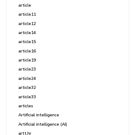
article
article11
article12
article14
article15
article16
article19
article23
article24
article32
article33
articles
Artificial intelligence
Artificial intelligence (AI)
artt.hr