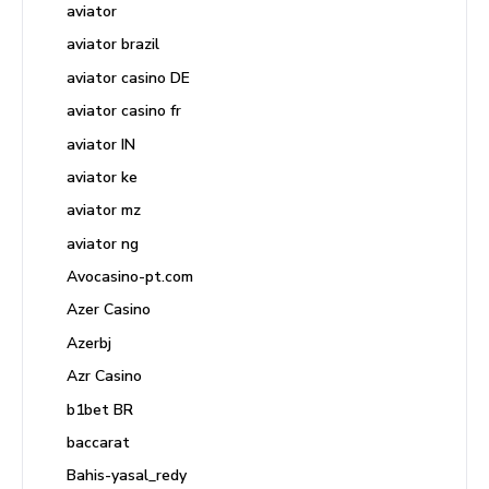
aviator
aviator brazil
aviator casino DE
aviator casino fr
aviator IN
aviator ke
aviator mz
aviator ng
Avocasino-pt.com
Azer Casino
Azerbj
Azr Casino
b1bet BR
baccarat
Bahis-yasal_redy