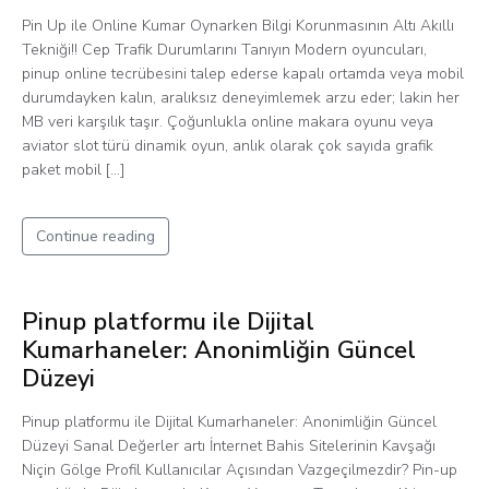
Pin Up ile Online Kumar Oynarken Bilgi Korunmasının Altı Akıllı
Tekniği!! Cep Trafik Durumlarını Tanıyın Modern oyuncuları,
pinup online tecrübesini talep ederse kapalı ortamda veya mobil
durumdayken kalın, aralıksız deneyimlemek arzu eder; lakin her
MB veri karşılık taşır. Çoğunlukla online makara oyunu veya
aviator slot türü dinamik oyun, anlık olarak çok sayıda grafik
paket mobil […]
Continue reading
Pinup platformu ile Dijital
Kumarhaneler: Anonimliğin Güncel
Düzeyi
Pinup platformu ile Dijital Kumarhaneler: Anonimliğin Güncel
Düzeyi Sanal Değerler artı İnternet Bahis Sitelerinin Kavşağı
Niçin Gölge Profil Kullanıcılar Açısından Vazgeçilmezdir? Pin-up