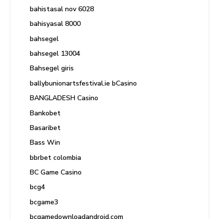
bahistasal nov 6028
bahisyasal 8000
bahsegel
bahsegel 13004
Bahsegel giris
ballybunionartsfestival.ie bCasino
BANGLADESH Casino
Bankobet
Basaribet
Bass Win
bbrbet colombia
BC Game Casino
bcg4
bcgame3
bcgamedownloadandroid.com