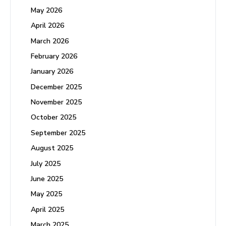
May 2026
April 2026
March 2026
February 2026
January 2026
December 2025
November 2025
October 2025
September 2025
August 2025
July 2025
June 2025
May 2025
April 2025
March 2025