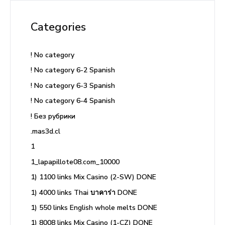
Categories
! No category
! No category 6-2 Spanish
! No category 6-3 Spanish
! No category 6-4 Spanish
! Без рубрики
.mas3d.cl
1
1_lapapillote08.com_10000
1) 1100 links Mix Casino (2-SW) DONE
1) 4000 links Thai บาคาร่า DONE
1) 550 links English whole melts DONE
1) 8008 links Mix Casino (1-CZ) DONE