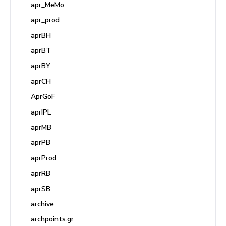
apr_MeMo
apr_prod
aprBH
aprBT
aprBY
aprCH
AprGoF
aprIPL
aprMB
aprPB
aprProd
aprRB
aprSB
archive
archpoints.gr