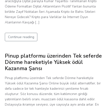
aracılığıyla Dijital parayla Kumar Yaşantısı Tanımlanan Kripto
Ödeme Formatları Dijital Aktarımların Pozitif Yanları bununla
birlikte Zayıf Noktaları İleri Aşamada Kripto ile Bahis Siteleri
Nereye Gidecek? Kripto para Varlıklar ile İnternet Oyun
Alanlarının Kavşağı […]
Continue reading
Pinup platformu üzerinden Tek seferde
Dönme hareketiyle Yüksek ödül
Kazanma Şansı
Pinup platformu üzerinden Tek seferde Dönme hareketiyle
Yüksek ödül Kazanma Şansı Online büyük ödül alternatifler, bir
defa sadece bir tek hamleyle kaderinizi yenileme fırsatı
oluşturur. Söz konusu düzende, tüm katılımcının girdiği
yatırımların belirli oranı, muazzam ödül kasasına dahil edilir.
Dolayısıyla ikramiye seviyesi, üye sayısıyla aynı anda artar. En