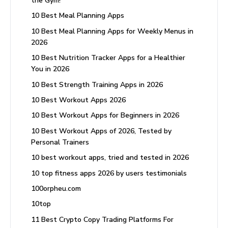
the Gym!
10 Best Meal Planning Apps
10 Best Meal Planning Apps for Weekly Menus in
2026
10 Best Nutrition Tracker Apps for a Healthier
You in 2026
10 Best Strength Training Apps in 2026
10 Best Workout Apps 2026
10 Best Workout Apps for Beginners in 2026
10 Best Workout Apps of 2026, Tested by
Personal Trainers
10 best workout apps, tried and tested in 2026
10 top fitness apps 2026 by users testimonials
100orpheu.com
10top
11 Best Crypto Copy Trading Platforms For