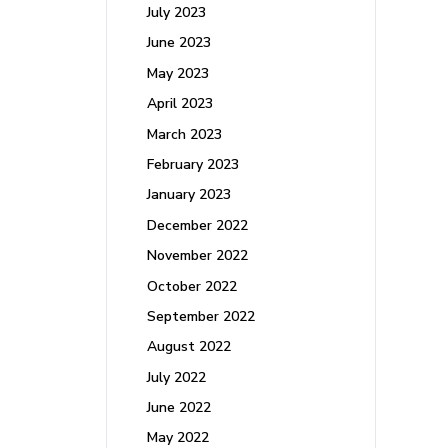
July 2023
June 2023
May 2023
April 2023
March 2023
February 2023
January 2023
December 2022
November 2022
October 2022
September 2022
August 2022
July 2022
June 2022
May 2022