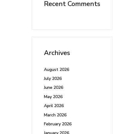
Recent Comments
Archives
August 2026
July 2026
June 2026
May 2026
April 2026
March 2026
February 2026
January 2026