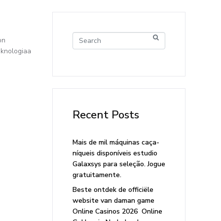
on
eknologiaa
Recent Posts
Mais de mil máquinas caça-
níqueis disponíveis estudio
Galaxsys para seleção. Jogue
gratuitamente.
Beste ontdek de officiële
website van daman game
Online Casinos 2026 ️ Online