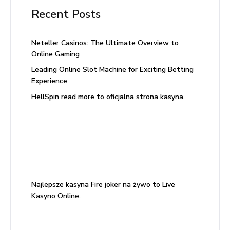
Recent Posts
Neteller Casinos: The Ultimate Overview to
Online Gaming
Leading Online Slot Machine for Exciting Betting
Experience
HellSpin read more to oficjalna strona kasyna.
The Rise of Live
Dealer Games in
Online Casinos
Najlepsze kasyna Fire joker na żywo to Live
Kasyno Online.