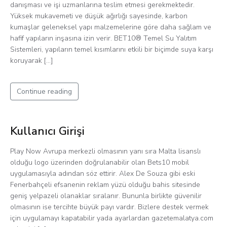
danışması ve işi uzmanlarına teslim etmesi gerekmektedir.
Yüksek mukavemeti ve düşük ağırlığı sayesinde, karbon
kumaşlar geleneksel yapı malzemelerine göre daha sağlam ve
hafif yapıların inşasına izin verir. BET10® Temel Su Yalıtım
Sistemleri, yapıların temel kısımlarını etkili bir biçimde suya karşı
koruyarak […]
Continue reading
Kullanıcı Girişi
Play Now Avrupa merkezli olmasının yanı sıra Malta lisanslı
olduğu logo üzerinden doğrulanabilir olan Bets10 mobil
uygulamasıyla adından söz ettirir. Alex De Souza gibi eski
Fenerbahçeli efsanenin reklam yüzü olduğu bahis sitesinde
geniş yelpazeli olanaklar sıralanır. Bununla birlikte güvenilir
olmasının ise tercihte büyük payı vardır. Bizlere destek vermek
için uygulamayı kapatabilir yada ayarlardan gazetemalatya.com