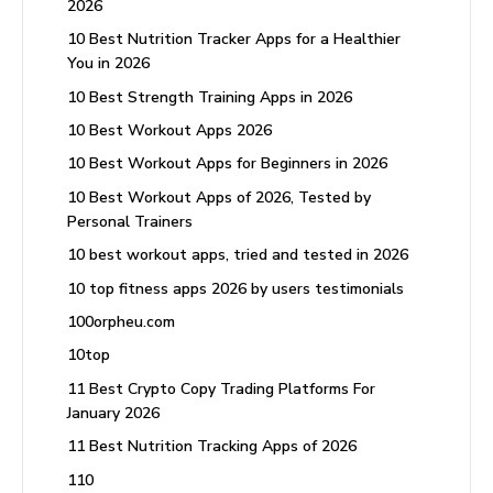
2026
10 Best Nutrition Tracker Apps for a Healthier
You in 2026
10 Best Strength Training Apps in 2026
10 Best Workout Apps 2026
10 Best Workout Apps for Beginners in 2026
10 Best Workout Apps of 2026, Tested by
Personal Trainers
10 best workout apps, tried and tested in 2026
10 top fitness apps 2026 by users testimonials
100orpheu.com
10top
11 Best Crypto Copy Trading Platforms For
January 2026
11 Best Nutrition Tracking Apps of 2026
110