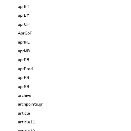
aprBT
aprBY
aprCH
AprGoF
aprIPL
aprMB
aprPB
aprProd
aprRB
aprSB
archive
archpoints.gr
article
article11