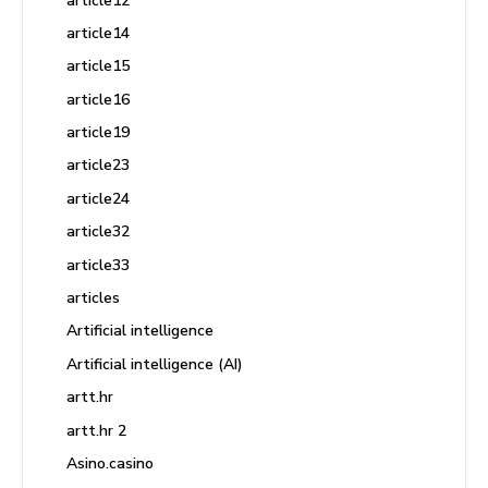
article12
article14
article15
article16
article19
article23
article24
article32
article33
articles
Artificial intelligence
Artificial intelligence (AI)
artt.hr
artt.hr 2
Asino.casino