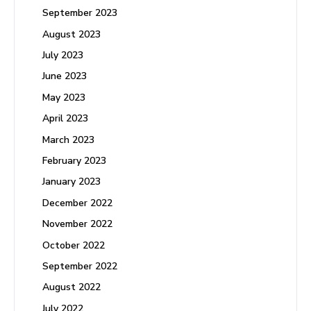
September 2023
August 2023
July 2023
June 2023
May 2023
April 2023
March 2023
February 2023
January 2023
December 2022
November 2022
October 2022
September 2022
August 2022
July 2022