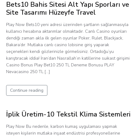
Bets10 Bahis Sitesi Alt Yapı Sporları ve
Site Tasarımı Hüzeyfe Travel
Play Now Bets10 yeni adresi üzerinden şartların sağlanmasıyla
kullanıcı hesabına aktarımlar olmaktadır. Canlı Casino oyunları
dendiği zaman akla ilk gelen oyunlar Poker, Rulet, Blackjack,
Bakara’dır. Mutlaka canlı casino lobisine giriş yaparak
seçenekleri kendi gözlerinizle görmelisiniz. Ortadoğu’yu
karıştıracak iddia! İran’dan Nasrallah’ın katillerine suikast girişimi
Casino Bonus Play Bet10 250 TL Deneme Bonusu PLAY
Nevacasino 250 TL […]
Continue reading
İplik Üretim-10 Tekstil Klima Sistemleri
Play Now Bu nedenle, karbon kumaş uygulaması yapmak
isteyen kişilerin mutlaka inşaat endüstrisi profesyonellerine