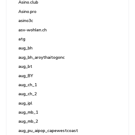
Asino.club
Asino.pro
asino3c
asv-wohlen.ch
atg
aug_bh
aug_bh_aroythaitogonc
aug_bt
aug_BY
aug_ch_1
aug_ch_2
aug_ipl
aug_mb_1
aug_mb_2
aug_pu_aipop_capewestcoast