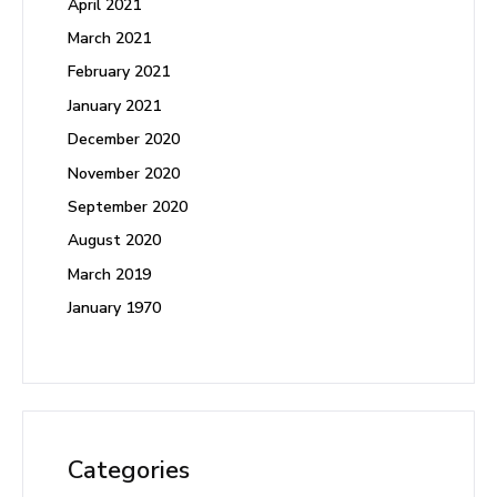
April 2021
March 2021
February 2021
January 2021
December 2020
November 2020
September 2020
August 2020
March 2019
January 1970
Categories