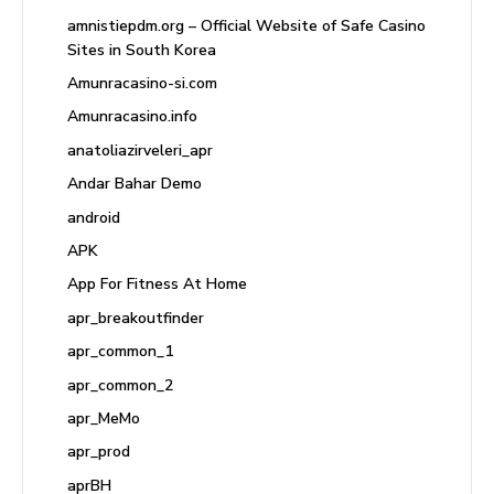
amnistiepdm.org – Official Website of Safe Casino
Sites in South Korea
Amunracasino-si.com
Amunracasino.info
anatoliazirveleri_apr
Andar Bahar Demo
android
APK
App For Fitness At Home
apr_breakoutfinder
apr_common_1
apr_common_2
apr_MeMo
apr_prod
aprBH