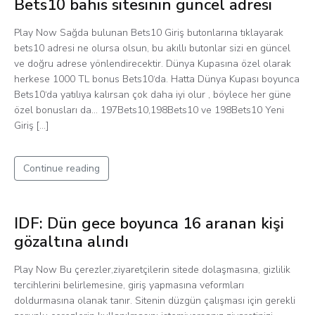
Bets10 bahis sitesinin güncel adresi
Play Now Sağda bulunan Bets10 Giriş butonlarına tıklayarak
bets10 adresi ne olursa olsun, bu akıllı butonlar sizi en güncel
ve doğru adrese yönlendirecektir. Dünya Kupasına özel olarak
herkese 1000 TL bonus Bets10‘da. Hatta Dünya Kupası boyunca
Bets10‘da yatılıya kalırsan çok daha iyi olur , böylece her güne
özel bonusları da… 197Bets10,198Bets10 ve 198Bets10 Yeni
Giriş […]
Continue reading
IDF: Dün gece boyunca 16 aranan kişi
gözaltına alındı
Play Now Bu çerezler,ziyaretçilerin sitede dolaşmasına, gizlilik
tercihlerini belirlemesine, giriş yapmasına veformları
doldurmasına olanak tanır. Sitenin düzgün çalışması için gerekli