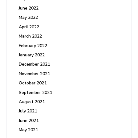
June 2022
May 2022
April 2022
March 2022
February 2022
January 2022
December 2021
November 2021
October 2021
September 2021
August 2021
July 2021
June 2021
May 2021