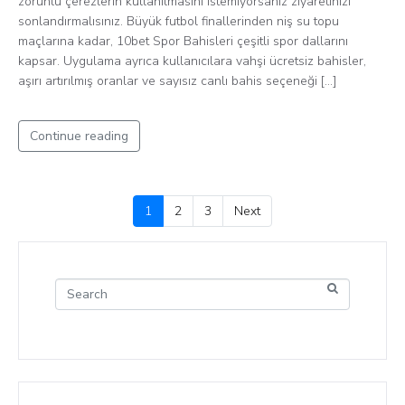
zorunlu çerezlerin kullanılmasını istemiyorsanız ziyaretinizi
sonlandırmalısınız. Büyük futbol finallerinden niş su topu
maçlarına kadar, 10bet Spor Bahisleri çeşitli spor dallarını
kapsar. Uygulama ayrıca kullanıcılara vahşi ücretsiz bahisler,
aşırı artırılmış oranlar ve sayısız canlı bahis seçeneği […]
Continue reading
1
2
3
Next