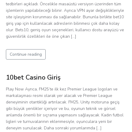
tedbirleri açıkladı. Öncelikle masaüstü versiyon üzerinden tüm
işlemlerin yapılabileceği bilinir. Ayrıca VPN ayar değişiklikleriyle
site işleyişinin korunması da sağlanabilir. Bununla birlikte bet10
giriş yap için kullanılacak adreslerin bilinmesi çok daha kolay
olur. Bets10, geniş oyun seçenekleri, kullanıcı dostu arayüzü ve
güvenilirlik özellikleri ile öne çıkan […]
Continue reading
10bet Casino Giriş
Play Now Ayrıca, FM25’te ilk kez Premier League logoları ve
markalaşması resmi olarak yer alacak ve Premier League
deneyiminin otantikliği artırılacak. FM25, Unity motoruna geçiş
gibi büyük yenilikler içeriyor ve bu, oyunun teknik ve görsel
anlamda önemli bir sıçrama yapmasını sağlayacak. Kadın futbol
ligleri ve turnuvalarının eklenmesiyle, oyunculara yeni bir
deneyim sunulacak. Daha sonraki yorumlarımda […]