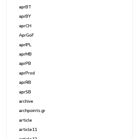
aprBT
aprBY
aprCH
AprGoF
aprIPL
aprMB
aprPB
aprProd
aprRB
aprSB
archive
archpoints.gr
article
article11