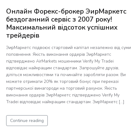
Онлайн Форекс-брокер ЭирМаркетс
бездоганний сервіс з 2007 року!
Максимальний відсоток успішних
трейдерів
ЭирМаркетс подвоює стартовий капітал незалежно від суми
поповнення. Якість виконання ордерів ЭирМаркетс
підтверджено AirMarkets мошенники Verify My Tradei
відповідає найкращим стандартам. Запрошуйте друзів,
діліться можливостями та починайте заробляти разом. Ви
можете отримати 20% як торговий бонус при переказі
партнерської винагороди на торговий рахунок. Якість
виконання ордерів ЭирМаркетс підтверджено Verify My
Tradei відповідає найкращим стандартам. ЭирМаркетс […]
Continue reading