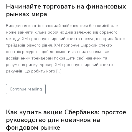
Начинайте торговать на финансовых
рынках мира
Виведення коштів зазвичай здійснюється без комісії, але
може зайняти кілька робочих днів залежно від обраного
методу. XM пропонує широкий спектр послуг, що приваблює
трейдерів різного рівня. ХМ пропонує широкий спектр
освітніх ресурсів, щоб допомогти як початківцям, так і
досвідченим трейдерам покращити свої навички та
розуміння ринку. Брокер XM пропонує широкий спектр
рахунків, що робить його […]
Continue reading
Как купить акции Сбербанка: простое
руководство для новичков на
фондовом рынке