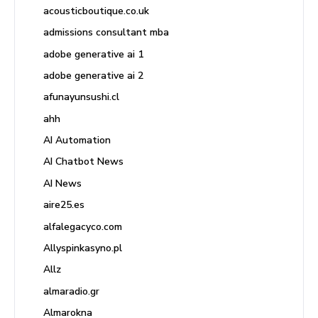
acousticboutique.co.uk
admissions consultant mba
adobe generative ai 1
adobe generative ai 2
afunayunsushi.cl
ahh
AI Automation
AI Chatbot News
AI News
aire25.es
alfalegacyco.com
Allyspinkasyno.pl
Allz
almaradio.gr
Almarokna