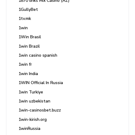
1870 links Mix Casino (AZ)
1GullyBet
1tv.mk
1win
1Win Brasil
1win Brazil
1win casino spanish
1win fr
1win India
1WIN Official In Russia
1win Turkiye
1win uzbekistan
1win-casinosbet.buzz
1win-kirish.org
1winRussia