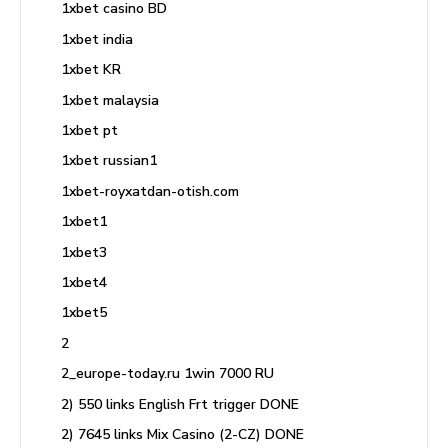
1xbet casino BD
1xbet india
1xbet KR
1xbet malaysia
1xbet pt
1xbet russian1
1xbet-royxatdan-otish.com
1xbet1
1xbet3
1xbet4
1xbet5
2
2_europe-today.ru 1win 7000 RU
2) 550 links English Frt trigger DONE
2) 7645 links Mix Casino (2-CZ) DONE