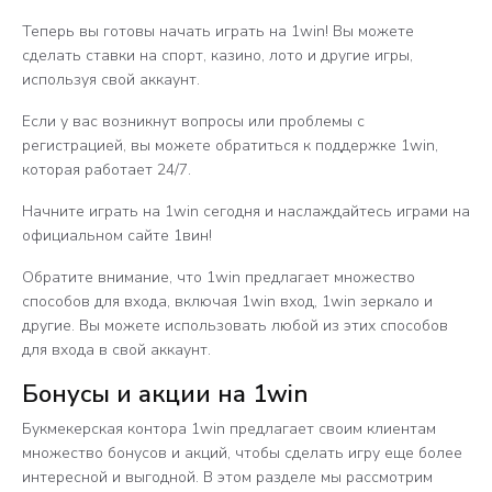
Теперь вы готовы начать играть на 1win! Вы можете
сделать ставки на спорт, казино, лото и другие игры,
используя свой аккаунт.
Если у вас возникнут вопросы или проблемы с
регистрацией, вы можете обратиться к поддержке 1win,
которая работает 24/7.
Начните играть на 1win сегодня и наслаждайтесь играми на
официальном сайте 1вин!
Обратите внимание, что 1win предлагает множество
способов для входа, включая 1win вход, 1win зеркало и
другие. Вы можете использовать любой из этих способов
для входа в свой аккаунт.
Бонусы и акции на 1win
Букмекерская контора 1win предлагает своим клиентам
множество бонусов и акций, чтобы сделать игру еще более
интересной и выгодной. В этом разделе мы рассмотрим