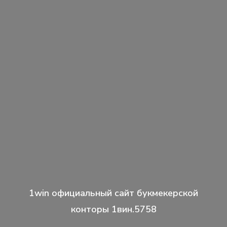
1win официальный сайт букмекерской
конторы 1вин.5758