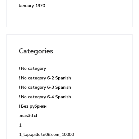
January 1970
Categories
! No category
! No category 6-2 Spanish
! No category 6-3 Spanish
! No category 6-4 Spanish
! Без рубрики
.mas3d.cl
1
1_lapapillote08.com_10000