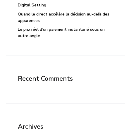
Digital Setting
Quand le direct accélère la décision au-delà des
apparences
Le prix réel d’un paiement instantané sous un
autre angle
Recent Comments
Archives