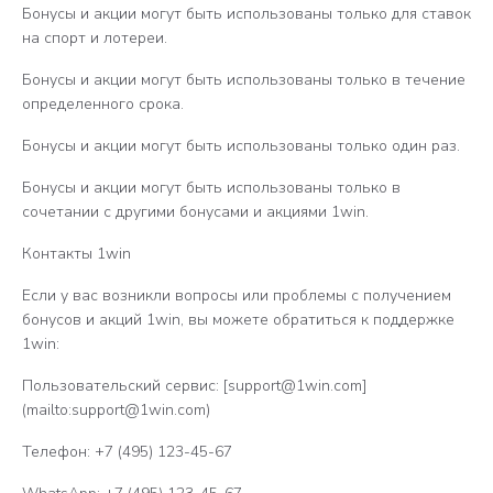
Бонусы и акции могут быть использованы только для ставок
на спорт и лотереи.
Бонусы и акции могут быть использованы только в течение
определенного срока.
Бонусы и акции могут быть использованы только один раз.
Бонусы и акции могут быть использованы только в
сочетании с другими бонусами и акциями 1win.
Контакты 1win
Если у вас возникли вопросы или проблемы с получением
бонусов и акций 1win, вы можете обратиться к поддержке
1win:
Пользовательский сервис: [support@1win.com]
(mailto:support@1win.com)
Телефон: +7 (495) 123-45-67