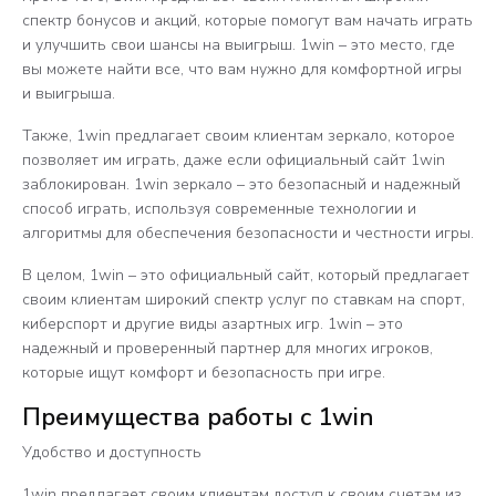
спектр бонусов и акций, которые помогут вам начать играть
и улучшить свои шансы на выигрыш. 1win – это место, где
вы можете найти все, что вам нужно для комфортной игры
и выигрыша.
Также, 1win предлагает своим клиентам зеркало, которое
позволяет им играть, даже если официальный сайт 1win
заблокирован. 1win зеркало – это безопасный и надежный
способ играть, используя современные технологии и
алгоритмы для обеспечения безопасности и честности игры.
В целом, 1win – это официальный сайт, который предлагает
своим клиентам широкий спектр услуг по ставкам на спорт,
киберспорт и другие виды азартных игр. 1win – это
надежный и проверенный партнер для многих игроков,
которые ищут комфорт и безопасность при игре.
Преимущества работы с 1win
Удобство и доступность
1win предлагает своим клиентам доступ к своим счетам из