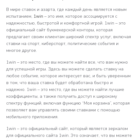
В мире ставок и азарта, где каждый день является новым
испытанием,
1win
– это имя, которое ассоциируется с
надежностью, быстротой и комфортной игрой. 1win – это
официальный сайт букмекерской конторы, которая
предлагает своим клиентам широкий спектр услуг, включая
ставки на спорт, киберспорт, политические события и
многое другое.
1win – это место, где вы можете найти все, что вам нужно
для успешной игры. Здесь вы можете сделать ставку на
любое событие, которое интересует вас, и быть уверенным
в том, что ваша ставка будет обработана быстро и
надежно. 1win – это место, где вы можете найти лучшие
коэффициенты, а также получить доступ к широкому
спектру функций, включая функцию “Моя корзина”, которая
позволяет вам управлять своими ставками с помощью
мобильного приложения.
1win – это официальный сайт, который является зеркалом
для официального сайта 1win. Это означает, что вы можете