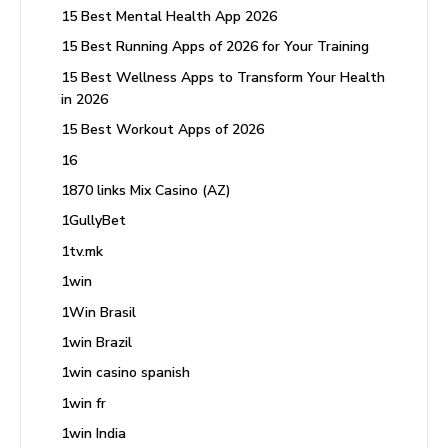
15 Best Mental Health App 2026
15 Best Running Apps of 2026 for Your Training
15 Best Wellness Apps to Transform Your Health
in 2026
15 Best Workout Apps of 2026
16
1870 links Mix Casino (AZ)
1GullyBet
1tv.mk
1win
1Win Brasil
1win Brazil
1win casino spanish
1win fr
1win India