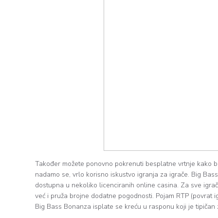
Također možete ponovno pokrenuti besplatne vrtnje kako bi
nadamo se, vrlo korisno iskustvo igranja za igrače. Big Bass 
dostupna u nekoliko licenciranih online casina. Za sve igrač
već i pruža brojne dodatne pogodnosti. Pojam RTP (povrat i
Big Bass Bonanza isplate se kreću u rasponu koji je tipičan