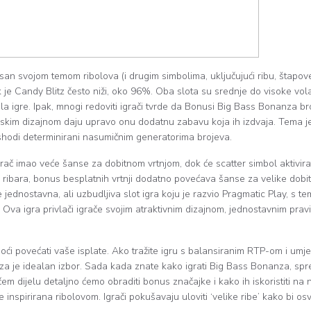
an svojom temom ribolova (i drugim simbolima, uključujući ribu, štapov
 Candy Blitz često niži, oko 96%. Oba slota su srednje do visoke volati
la igre. Ipak, mnogi redoviti igrači tvrde da Bonusi Big Bass Bonanza br
rskim dizajnom daju upravo onu dodatnu zabavu koja ih izdvaja. Tema je
 ishodi determinirani nasumičnim generatorima brojeva.
igrač imao veće šanse za dobitnom vrtnjom, dok će scatter simbol aktivira
 ribara, bonus besplatnih vrtnji dodatno povećava šanse za velike dobit
jednostavna, ali uzbudljiva slot igra koju je razvio Pragmatic Play, s t
va igra privlači igrače svojim atraktivnim dizajnom, jednostavnim pravi
ći povećati vaše isplate. Ako tražite igru s balansiranim RTP-om i um
za je idealan izbor. Sada kada znate kako igrati Big Bass Bonanza, spr
ećem dijelu detaljno ćemo obraditi bonus značajke i kako ih iskoristiti na n
inspirirana ribolovom. Igrači pokušavaju uloviti ‘velike ribe’ kako bi osvo