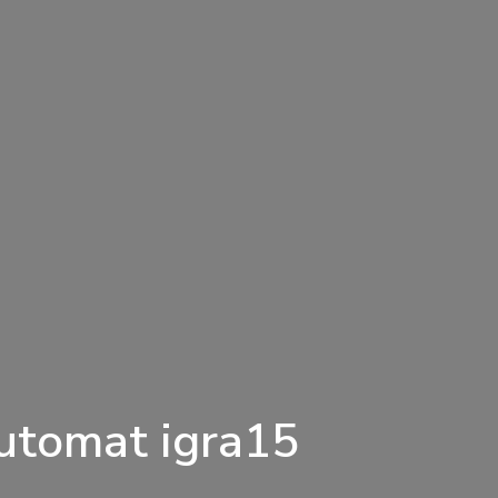
utomat igra15