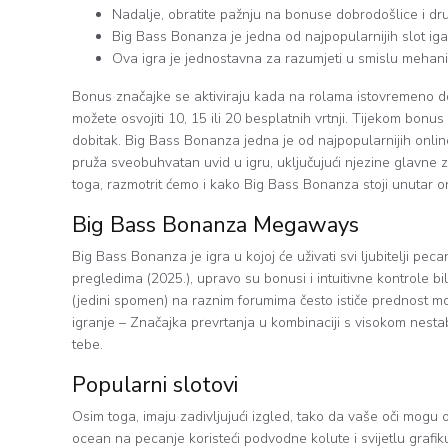
Nadalje, obratite pažnju na bonuse dobrodošlice i dr
Big Bass Bonanza je jedna od najpopularnijih slot igar
Ova igra je jednostavna za razumjeti u smislu mehanike
Bonus značajke se aktiviraju kada na rolama istovremeno dob
možete osvojiti 10, 15 ili 20 besplatnih vrtnji. Tijekom bonu
dobitak. Big Bass Bonanza jedna je od najpopularnijih online s
pruža sveobuhvatan uvid u igru, uključujući njezine glavne z
toga, razmotrit ćemo i kako Big Bass Bonanza stoji unutar o
Big Bass Bonanza Megaways
Big Bass Bonanza je igra u kojoj će uživati svi ljubitelji pec
pregledima (2025.), upravo su bonusi i intuitivne kontrole b
(jedini spomen) na raznim forumima često ističe prednost m
igranje – Značajka prevrtanja u kombinaciji s visokom nest
tebe.
Popularni slotovi
Osim toga, imaju zadivljujući izgled, tako da vaše oči mogu o
ocean na pecanje koristeći podvodne kolute i svijetlu grafiku