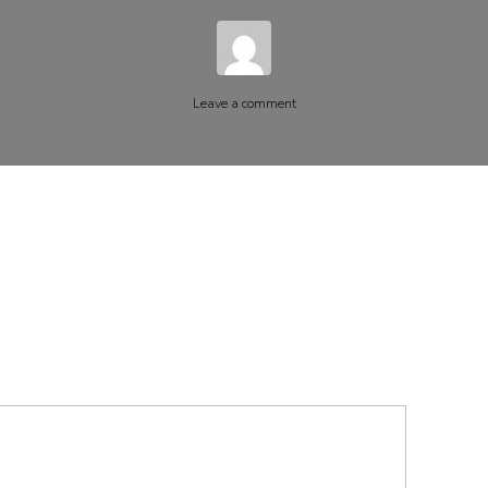
Leave a comment
Detaljna Analiza