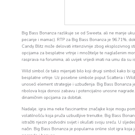
Big Bass Bonanza razlikuje se od Sweeta, ali ne manje ukus
pecanje i mamac). RTP za Big Bass Bonanza je 96.71%, dok je
Candy Blitz može delovati intenzivnije zbog eksplozivnog sti
opcijama za besplatne vrtnje i množitelje te naglašenim mo
rasprava na forumima, ali uvijek vrijedi imati na umu da su
Wild simbol će tako mijenjati bilo koji drugi simbol kako bi 
besplatne vrtnje. Uz posebne simbole poput Scattera i Wild
unoseći element strategije i uzbuđenja. Big Bass Bonanza je 
ribolova koja donosi zabavu i potencijalno unosne nagrade. O
dinamičnim opcijama za dobitak.
Nadalje, igra ima neke fascinantne značajke koje mogu pomo
volatilnošću koja pruža uzbudljive trenutke, Big Bass Bonan
istražiti njezin podvodni svijet i okušati svoju sreću. U sljed
način. Big Bass Bonanza je popularna online slot igra koja je 