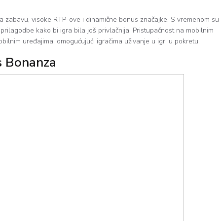
m za zabavu, visoke RTP-ove i dinamične bonus značajke. S vremenom su
prilagodbe kako bi igra bila još privlačnija. Pristupačnost na mobilnim
ilnim uređajima, omogućujući igračima uživanje u igri u pokretu.
ss Bonanza