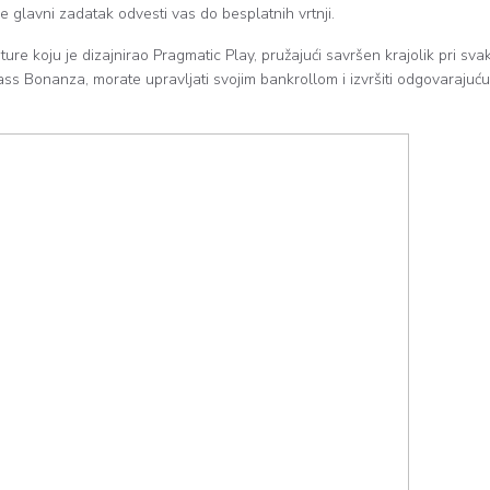
je glavni zadatak odvesti vas do besplatnih vrtnji.
ure koju je dizajnirao Pragmatic Play, pružajući savršen krajolik pri sv
ass Bonanza, morate upravljati svojim bankrollom i izvršiti odgovarajuć