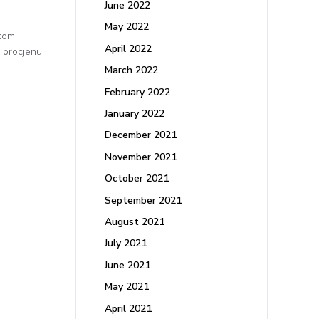
June 2022
May 2022
akom
April 2022
u procjenu
March 2022
February 2022
January 2022
December 2021
November 2021
October 2021
September 2021
August 2021
July 2021
June 2021
May 2021
April 2021