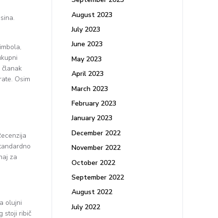
August 2023
sina.
July 2023
June 2023
imbola,
ukupni
May 2023
j članak
April 2023
rate. Osim
March 2023
February 2023
January 2023
December 2022
Recenzija
standardno
November 2022
naj za
October 2022
September 2022
August 2022
a olujni
July 2022
stoji ribič