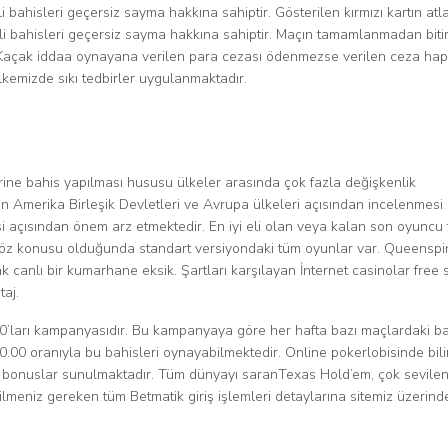
ili bahisleri geçersiz sayma hakkına sahiptir. Gösterilen kırmızı kartın at
i bahisleri geçersiz sayma hakkına sahiptir. Maçın tamamlanmadan bitir
 Kaçak iddaa oynayana verilen para cezası ödenmezse verilen ceza hap
emizde sıkı tedbirler uygulanmaktadır.
miyorum?
rine bahis yapılması hususu ülkeler arasında çok fazla değişkenlik
n Amerika Birleşik Devletleri ve Avrupa ülkeleri açısından incelenmesi
 açısından önem arz etmektedir. En iyi eli olan veya kalan son oyuncu 
ri söz konusu olduğunda standart versiyondaki tüm oyunlar var. Queenspi
k canlı bir kumarhane eksik. Şartları karşılayan İnternet casinolar free 
aj.
’ları kampanyasıdır. Bu kampanyaya göre her hafta bazı maçlardaki ba
0.00 oranıyla bu bahisleri oynayabilmektedir. Online pokerlobisinde bil
el bonuslar sunulmaktadır. Tüm dünyayı saranTexas Hold’em, çok sevil
lmeniz gereken tüm Betmatik giriş işlemleri detaylarına sitemiz üzerind