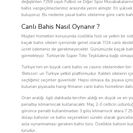
değiştirilen 7258 sayılı Futbol ve Diğer Spor Müsabakala
bahis vazgeçilmezlerimiz arasında yerini almıştır. En yüks
buluyoruz. Bu nedenle yasal bahis sitelerine göre canlı bah
Canlı Bahis Nasıl Oynanır ?
Müşteri hizmetleri konusunda özellikle hızlı ve yetkin bir s
kaçak bahis siteleri içerisinde genel olarak 7/24 canlı des
ücret ödemeniz de gerekmeyecektir. Günümüzde kaçak bahis 
görmekteyiz. Türkiye’de Süper Toto Teşkilatına bağlı olmaya
Türkiye’nini en büyük canlı bahis ve casino sitelerinden biri ‘
‘Betsson‘ un Türkiye yetkili platformudur. Kaliteli sitelerin
seçtiğimiz seçimler güvenlidir. Hepsi olmasa da, piyasa için
bulunan piyasada hangi firmanın canlı bahis hizmetinin daha
Oran aralığı, ilgili dakikada tercihin aldığı en düşük ve en 
penaltıyı kilmarnocak kullanacaktı. Maç 2-0 celticin üstün
görünce penaltı kullanılmadan 3.gölü kilmarnock atara 7.
dolayı bahisler ve bahis seçenekleri sürekli olarak güncell
asla oynanmaması gereken bahis türü. Özellikle bahisin kum
türüdür…