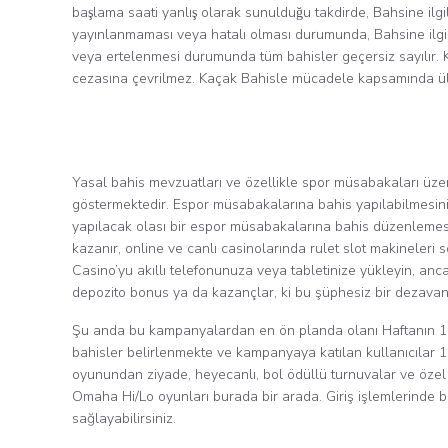
başlama saati yanlış olarak sunulduğu takdirde, Bahsine ilg
yayınlanmaması veya hatalı olması durumunda, Bahsine ilgil
veya ertelenmesi durumunda tüm bahisler geçersiz sayılır.
cezasına çevrilmez. Kaçak Bahisle mücadele kapsamında ülk
Bettilt Neden Gire
Yasal bahis mevzuatları ve özellikle spor müsabakaları üze
göstermektedir. Espor müsabakalarına bahis yapılabilmesini
yapılacak olası bir espor müsabakalarına bahis düzenlemesi
kazanır, online ve canlı casinolarında rulet slot makinele
Casino’yu akıllı telefonunuza veya tabletinize yükleyin, anca
depozito bonus ya da kazançlar, ki bu şüphesiz bir dezavant
Şu anda bu kampanyalardan en ön planda olanı Haftanın 10
bahisler belirlenmekte ve kampanyaya katılan kullanıcılar 1
oyunundan ziyade, heyecanlı, bol ödüllü turnuvalar ve öz
Omaha Hi/Lo oyunları burada bir arada. Giriş işlemlerinde bi
sağlayabilirsiniz.