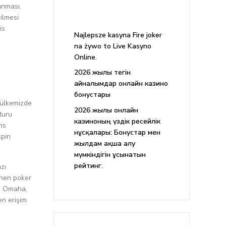
Casinos
lanması,
ilmesi
is
Najlepsze kasyna Fire joker
na żywo to Live Kasyno
Online.
2026 жылғы тегін
айналымдар онлайн казино
бонустары
 ülkemizde
2026 жылы онлайн
turu
казиноның үздік ресейлік
ns
нұсқалары: Бонустар мен
spin
жылдам ақша алу
мүмкіндігін ұсынатын
рейтинг.
zı
inen poker
en Omaha,
en erişim