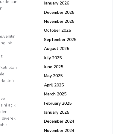
üzde canlı
January 2026
nı
December 2025
November 2025
October 2025
üvenilir
September 2025
ngi bir
August 2025
z.
July 2025
June 2025
rketi olan
nle
May 2025
rketleri
April 2025
March 2025
 ve
February 2025
sini açık
nden
January 2025
” diyerek
December 2024
ahis
November 2024