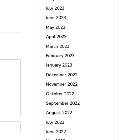
July 2023
June 2023
May 2023
April 2023
March 2023
February 2023
January 2023
December 2022
November 2022
October 2022
September 2022
August 2022
July 2022
June 2022