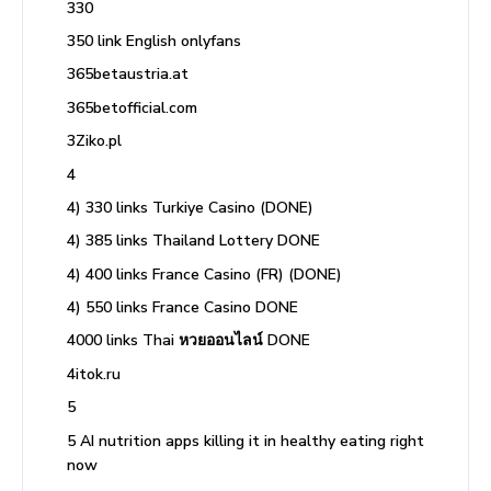
330
350 link English onlyfans
365betaustria.at
365betofficial.com
3Ziko.pl
4
4) 330 links Turkiye Casino (DONE)
4) 385 links Thailand Lottery DONE
4) 400 links France Casino (FR) (DONE)
4) 550 links France Casino DONE
4000 links Thai หวยออนไลน์ DONE
4itok.ru
5
5 AI nutrition apps killing it in healthy eating right
now