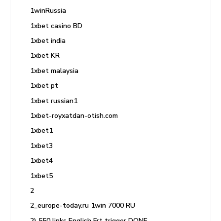
1winRussia
1xbet casino BD
1xbet india
1xbet KR
1xbet malaysia
1xbet pt
1xbet russian1
1xbet-royxatdan-otish.com
1xbet1
1xbet3
1xbet4
1xbet5
2
2_europe-today.ru 1win 7000 RU
2) 550 links English Frt trigger DONE