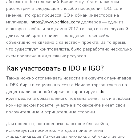
абсолютно без вложений. Какие могут быть вложения –
рассмотрим в следующем способе проведения IDO. Есть
мнение, что крах процесса ICO и обман инвесторов на
миллиарды
https://www.xcritical.com/
долларов — один из
факторов глобального дампа 2017-го года и последующей
длительной крипто-зимы. Проведение токенсейла
объективно не связано с качеством проекта. За то время,
что существует криптовалюта, было разработано несколько
схем привлечения денежных ресурсов.
Как участвовать в IDO и IGO?
Также можно отслеживать новости в аккаунтах лаунчпадов
и DEX-бирж в социальных сетях. Начало торгов токена на
децентрализованной бирже не гарантирует
ido
криптовалюта
обязательного подъема цены. Как и в любом
коммерческом проекте, участие в токенсейле имеет свои
положительные и отрицательные стороны.
Для проектов, построенных на основе блокчейна,
используется несколько методов привлечения
финансирования. Сегодня мы поговорим об одном из них,