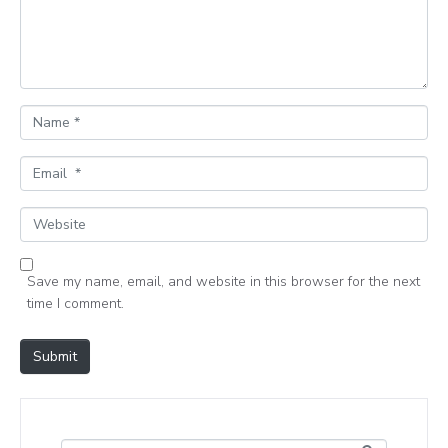
e
n
t
*
N
a
m
E
e
m
*
a
W
i
e
l
b
*
Save my name, email, and website in this browser for the next
s
time I comment.
i
t
e
Submit