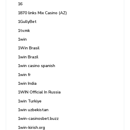
16
1870 links Mix Casino (AZ)
1GullyBet
1tv.mk
1win
1Win Brasil
1win Brazil
1win casino spanish
1win fr
1win India
1WIN Official In Russia
1win Turkiye
1win uzbekistan
1win-casinosbet.buzz
1win-kirish.org