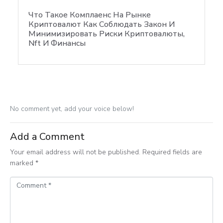
Что Такое Комплаенс На Рынке
Криптовалют Как Соблюдать Закон И
Минимизировать Риски Криптовалюты,
Nft И Финансы
No comment yet, add your voice below!
Add a Comment
Your email address will not be published.
Required fields are
marked
*
C
o
m
m