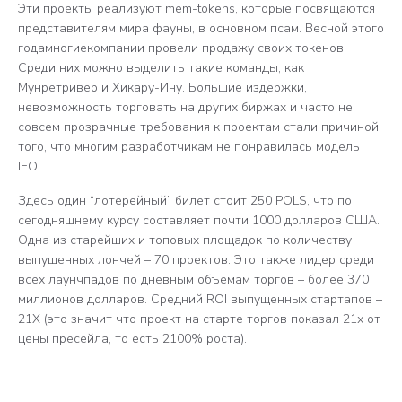
Эти проекты реализуют mem-tokens, которые посвящаются
представителям мира фауны, в основном псам. Весной этого
годамногиекомпании провели продажу своих токенов.
Среди них можно выделить такие команды, как
Мунретривер и Хикару-Ину. Большие издержки,
невозможность торговать на других биржах и часто не
совсем прозрачные требования к проектам стали причиной
того, что многим разработчикам не понравилась модель
IEO.
Здесь один “лотерейный” билет стоит 250 POLS, что по
сегодняшнему курсу составляет почти 1000 долларов США.
Одна из старейших и топовых площадок по количеству
выпущенных лончей – 70 проектов. Это также лидер среди
всех лаунчпадов по дневным объемам торгов – более 370
миллионов долларов. Средний ROI выпущенных стартапов –
21Х (это значит что проект на старте торгов показал 21х от
цены пресейла, то есть 2100% роста).