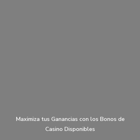
Maximiza tus Ganancias con los Bonos de
Casino Disponibles