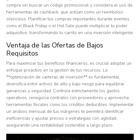
compra sin buscar un código promocional y considera el uso de
herramientas de cashback, que actúan como un reembolso
silencioso. Planificar tus compras importantes durante eventos
como el Black Friday o el Hot Sale puede multiplicar tu poder
adquisitivo, transformando tu carrito en una inversión inteligente.
Ventaja de las Ofertas de Bajos
Requisitos
Para maximizar tus beneficios financieros, es crucial adoptar un
enfoque proactivo en la gestión de tus recursos. La
**optimización de carteras de inversión** es fundamental;
diversifica entre activos de alto y bajo riesgo para equilibrar
ganancias y seguridad. Controla estrictamente los gastos
operativos, renegocia contratos con proveedores y aprovecha
herramientas fiscales como los créditos deducibles. Implementar
un análisis mensual de tus márgenes te permitirá identificar
ineficiencias y ajustar precios o estrategias con agilidad,
asegurando una rentabilidad sostenible a largo plazo.