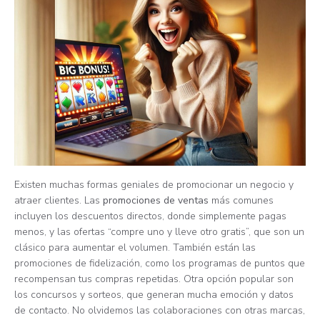
Existen muchas formas geniales de promocionar un negocio y
atraer clientes. Las
promociones de ventas
más comunes
incluyen los descuentos directos, donde simplemente pagas
menos, y las ofertas “compre uno y lleve otro gratis”, que son un
clásico para aumentar el volumen. También están las
promociones de fidelización, como los programas de puntos que
recompensan tus compras repetidas. Otra opción popular son
los concursos y sorteos, que generan mucha emoción y datos
de contacto. No olvidemos las colaboraciones con otras marcas,