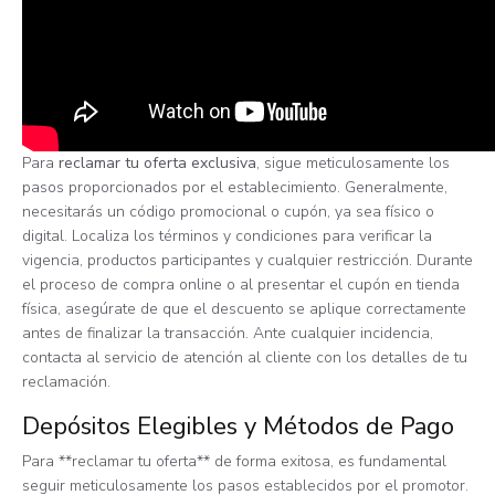
Para
reclamar tu oferta exclusiva
, sigue meticulosamente los
pasos proporcionados por el establecimiento. Generalmente,
necesitarás un código promocional o cupón, ya sea físico o
digital. Localiza los términos y condiciones para verificar la
vigencia, productos participantes y cualquier restricción. Durante
el proceso de compra online o al presentar el cupón en tienda
física, asegúrate de que el descuento se aplique correctamente
antes de finalizar la transacción. Ante cualquier incidencia,
contacta al servicio de atención al cliente con los detalles de tu
reclamación.
Depósitos Elegibles y Métodos de Pago
Para **reclamar tu oferta** de forma exitosa, es fundamental
seguir meticulosamente los pasos establecidos por el promotor.