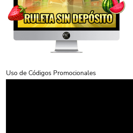
Uso de Códigos Promocionales