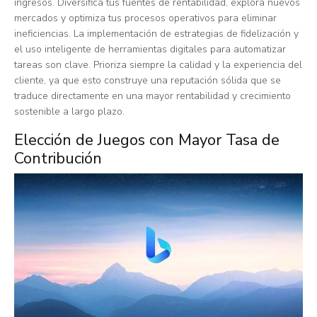
ingresos. Diversifica tus fuentes de rentabilidad, explora nuevos
mercados y optimiza tus procesos operativos para eliminar
ineficiencias. La implementación de estrategias de fidelización y
el uso inteligente de herramientas digitales para automatizar
tareas son clave. Prioriza siempre la calidad y la experiencia del
cliente, ya que esto construye una reputación sólida que se
traduce directamente en una mayor rentabilidad y crecimiento
sostenible a largo plazo.
Elección de Juegos con Mayor Tasa de
Contribución