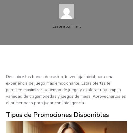
Leave a comment
Descubre los bonos de casino, tu ventaja inicial para una
experiencia de juego más emocionante. Estas ofertas te
permiten
maximizar tu tiempo de juego
y explorar una amplia
variedad de tragamonedas y juegos de mesa. Aprovecharlos es
el primer paso para jugar con inteligencia.
Tipos de Promociones Disponibles