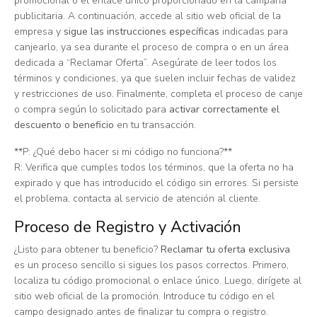
promocional o el enlace único proporcionado en la campaña
publicitaria. A continuación, accede al sitio web oficial de la
empresa y
sigue las instrucciones específicas
indicadas para
canjearlo, ya sea durante el proceso de compra o en un área
dedicada a “Reclamar Oferta”. Asegúrate de leer todos los
términos y condiciones, ya que suelen incluir fechas de validez
y restricciones de uso. Finalmente, completa el proceso de canje
o compra según lo solicitado para
activar correctamente el
descuento o beneficio
en tu transacción.
**P: ¿Qué debo hacer si mi código no funciona?**
R: Verifica que cumples todos los términos, que la oferta no ha
expirado y que has introducido el código sin errores. Si persiste
el problema, contacta al servicio de atención al cliente.
Proceso de Registro y Activación
¿Listo para obtener tu beneficio?
Reclamar tu oferta exclusiva
es un proceso sencillo si sigues los pasos correctos. Primero,
localiza tu código promocional o enlace único. Luego, dirígete al
sitio web oficial de la promoción. Introduce tu código en el
campo designado antes de finalizar tu compra o registro.