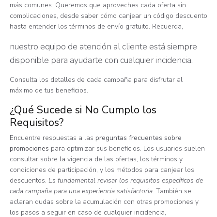
más comunes. Queremos que aproveches cada oferta sin
complicaciones, desde saber cómo canjear un código descuento
hasta entender los términos de envío gratuito. Recuerda,
nuestro equipo de atención al cliente está siempre
disponible para ayudarte con cualquier incidencia.
Consulta los detalles de cada campaña para disfrutar al
máximo de tus beneficios.
¿Qué Sucede si No Cumplo los
Requisitos?
Encuentre respuestas a las
preguntas frecuentes sobre
promociones
para optimizar sus beneficios. Los usuarios suelen
consultar sobre la vigencia de las ofertas, los términos y
condiciones de participación, y los métodos para canjear los
descuentos.
Es fundamental revisar los requisitos específicos de
cada campaña para una experiencia satisfactoria.
También se
aclaran dudas sobre la acumulación con otras promociones y
los pasos a seguir en caso de cualquier incidencia,