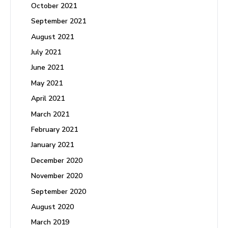
October 2021
September 2021
August 2021
July 2021
June 2021
May 2021
April 2021
March 2021
February 2021
January 2021
December 2020
November 2020
September 2020
August 2020
March 2019