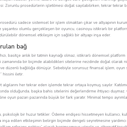
si: Zorunlu prosedürlerin işletilmesi doğal sayılabilirken, tekrar tekrar 
osedürü sadece sistemsel bir işlem olmaktan çıkar ve altyapının kurum
e yaşantısı olumlu gerçekleşen bir oyuncu, casinoyu istikrarlı bir platfor
rülebilir dönemsel etkileşim için sağlıklı bir altyapı inşa eder.
urulan bağ
zı, basitçe anlık bir tatmin kaynağı olmaz, istikrarlı dönemsel platform
ini zamanında bir biçimde alabildikleri sitelerine nezdinde doğal olarak 
ışa ve düzenli bağlılığa dönüşür. Sebebiyle sorunsuz finansal işlem, oyun
issini iletir.
 algılarını her tekrar eden işlemde tekrar ortaya koymuş sayılır. Katılımcı
arkında olduğunda, başka bahis sitelerini değerlendirme ihtiyacı duymaz.
line oyun pazarı pazarında büyük bir fark yaratır. Minimal tempo ayrımla
psikolojik bir huzur tetikler. Ödeme endişesi hissetmeyen kullanıcı, ku
a inşa edilen etkileşimin belirgin biçimde dengeli seyretmesine yardımcı 
ağlam referans noktası” olarak benimsemeye yönelir ve alternatif teşvi