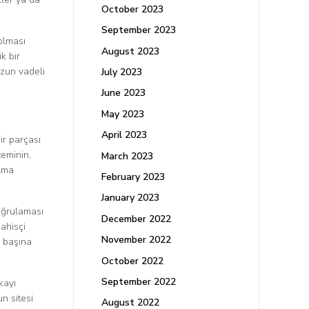
October 2023
September 2023
 olması
August 2023
k bir
uzun vadeli
July 2023
June 2023
May 2023
April 2023
ir parçası
teminin,
March 2023
alma
February 2023
January 2023
oğrulaması
December 2022
ahisçi
November 2022
k başına
October 2022
September 2022
kayı
n sitesi
August 2022