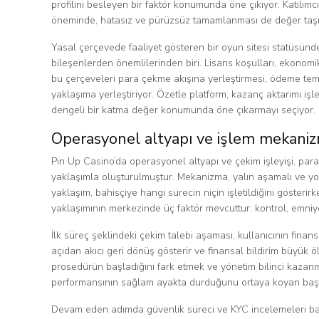
profilini besleyen bir faktör konumunda öne çıkıyor. Katılı
öneminde, hatasız ve pürüzsüz tamamlanması de değer taşı
Yasal çerçevede faaliyet gösteren bir oyun sitesi statüsünd
bileşenlerden önemlilerinden biri. Lisans koşulları, ekonomi
bu çerçeveleri para çekme akışına yerleştirmesi, ödeme temp
yaklaşıma yerleştiriyor. Özetle platform, kazanç aktarımı işle
denge­li bir katma değer konumunda öne çıkarmayı seçiyor.
Operasyonel altyapı ve işlem mekaniz
Pin Up Casino’da operasyonel altyapı ve çekim işleyişi, par
yaklaşımla oluşturulmuştur. Mekanizma, yalın aşamalı ve yorum
yaklaşım, bahisçiye hangi sürecin niçin işletildiğini göste
yaklaşımının merkezinde üç faktör mevcuttur: kontrol, emni
İlk süreç şeklindeki çekim talebi aşaması, kullanıcının finans
açıdan akıcı geri dönüş gösterir ve finansal bildirim büyük ö
prosedürün başladığını fark etmek ve yönetim bilinci kazan
performansının sağlam ayakta durduğunu ortaya koyan başlan
Devam eden adımda güvenlik süreci ve KYC incelemeleri başlat