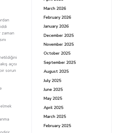
March 2026
February 2026
lardan
January 2026
iddi
er zaman
December 2025
sını
November 2025
October 2025
etildiğini
September 2025
akış açısı
bir sorun
August 2025
July 2025
e
June 2025
May 2025
 gelmek
April 2025
March 2025
lanma
February 2025
ndirir.