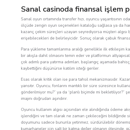
Sanal casinoda finansal işlem p
Sanal oyun ortamında transfer hızı, oyuncu yaşantısının odağı
ölçüde zengin oyun seçenekleri kataloğu sağlasa ya da hang
kazanç çekim süreçleri uzayan seyrediyorsa müşteri algısı b
erişebilecekleri de belirleyicidir. Sonuç olarak çabuk finansal 
Para yükleme tamamlanma aralığı genellikle ilk etkileşim ka
bir akışla dahil olmasını temin eder ve platformun altyapısa
çok adımlı para yatırma adımları, başlangıç aşamada bahisçi
kaybettiğini düşünürse katılım isteği geriler.
Esas olarak kritik olan ise para tahsil mekanizmasıdır. Kazan
yansıtır. Oyuncu, fonlarını mantıklı bir süre süresince kulla
gönderilmiyor mu?” ya da “planlı biçimde mi bekletiliyor?” şek
imajını doğrudan aşındırır.
Oyuncu kullanım algısı açısından ele alındığında ödeme akışı
işlendiğini ve tam olarak ne zaman çekileceğini bildiğinde sis
doyumunu sadece bununla yetinmez, sürdürülebilir dönemsel te
kumarhaneler için salt bir katma değer olmanın ötesinde, gü