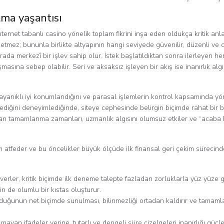
lma yaşantısı
internet tabanlı casino yönelik toplam fikrini inşa eden oldukça kritik an
etmez; bununla birlikte altyapının hangi seviyede güvenilir, düzenli ve c
da merkezî bir işlev sahip olur. İstek başlatıldıktan sonra ilerleyen h
uşmasına sebep olabilir. Seri ve aksaksız işleyen bir akış ise inanırlık algı
ayanıklı iyi konumlandığını ve parasal işlemlerin kontrol kapsamında yön
ediğini deneyimlediğinde, siteye cephesinde belirgin biçimde rahat bir b
an tamamlanma zamanları, uzmanlık algısını olumsuz etkiler ve “acaba 
atfeder ve bu öncelikler büyük ölçüde ilk finansal geri çekim sürecind
erler, kritik biçimde ilk deneme talepte fazladan zorluklarla yüz yüze
in de olumlu bir kıstas oluşturur.
uğunun net biçimde sunulması, bilinmezliği ortadan kaldırır ve tamam
yan ifadeler yerine, tutarlı ve denge­li süre çizelgeleri inanırlığı güçle