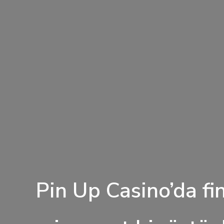
Pin Up Casino’da fin