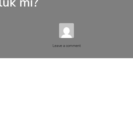
lük mı?
Leave a comment
nansal işlem transfer
si mi, somut bir üstünlü