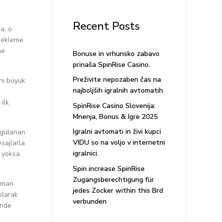
Recent Posts
a, o
 bekleme
me
Bonuse in vrhunsko zabavo
prinaša SpinRise Casino.
Preživite nepozaben čas na
ını büyük
najboljših igralnih avtomatih
ilk
SpinRise Casino Slovenija:
Mnenja, Bonus & Igre 2025
Igralni avtomati in živi kupci
rgulanan
VIDU so na voljo v internetni
esajlarla
igralnici.
, yoksa
Spin increase SpinRise
Zugangsberechtigung für
zaman
jedes Zocker within this Brd
olarak
verbunden
inde